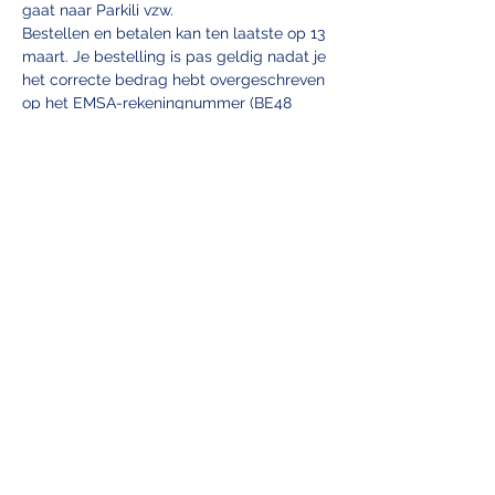
gaat naar Parkili vzw.
Bestellen en betalen kan ten laatste op 13 
maart. Je bestelling is pas geldig nadat je 
het correcte bedrag hebt overgeschreven 
op het EMSA-rekeningnummer (BE48 
7370 5325 1427) met als vermelding 
“Naam + Wafeltjes benefiet”.
Je zal je bestelling in de week van 28 
maart kunnen ophalen op de campus! De 
exacte momenten en plek zullen…
Meer lezen >
EMSA ANTWERPEN vzw
info@emsa.be
+32 456 104 611
(For questions about
the entrance
exam workshops, see contact)
Universiteitsplein 1, Medicine secretary's