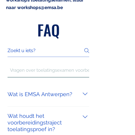
workshops toelatingsexamen, stuur
naar
workshops@emsa.be
FAQ
Vragen over toelatingsexamen voorbereidingstraject
Wat is EMSA Antwerpen?
EMSA Antwerpen is een vereniging
van studenten geneeskunde aan de
Wat houdt het
voorbereidingstraject
Universiteit Antwerpen. EMSA staat
toelatingsproef in?
voor de European Medical Student’s