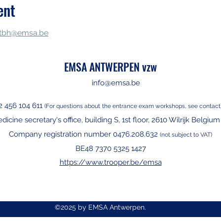
ent
tbh@emsa.be
EMSA ANTWERPEN vzw
info@emsa.be
2 456 104 611
(For questions about
the entrance exam workshops, see contact
edicine secretary's office, building S, 1st floor, 2610 Wilrijk Belgiu
Company registration number 0476.208.632
(not subject to VAT)
BE48 7370 5325 1427
https://www.trooper.be/emsa
©2025 by EMSA Antwerpen.