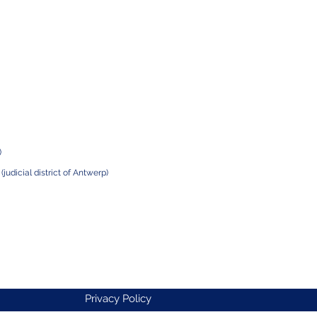
)
m
(judicial district of Antwerp)
Privacy Policy