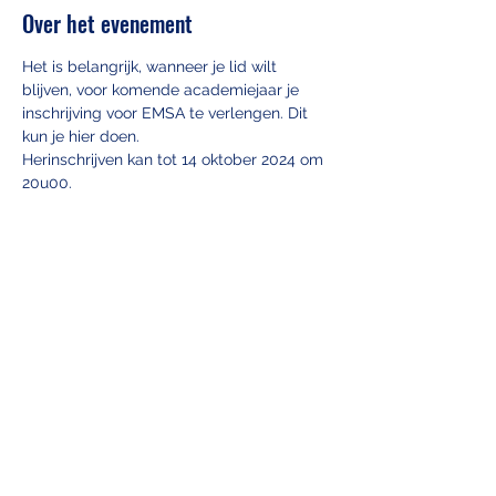
Over het evenement
Het is belangrijk, wanneer je lid wilt 
blijven, voor komende academiejaar je 
inschrijving voor EMSA te verlengen. Dit 
kun je hier doen.
Herinschrijven kan tot 14 oktober 2024 om 
20u00.
EMSA ANTWERPEN vzw
info@emsa.be
+32 456 104 611
(For questions about
the entrance
exam workshops, see contact)
Universiteitsplein 1, Medicine secretary's
office, building S, 1st floor, 2610 Wilrijk
Belgium
(judicial district of Antwerp)
Company registration number 0476.208.632