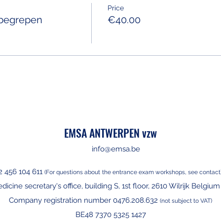
Price
inbegrepen
€40.00
EMSA ANTWERPEN vzw
info@emsa.be
2 456 104 611
(For questions about
the entrance exam workshops, see contact
edicine secretary's office, building S, 1st floor, 2610 Wilrijk Belgiu
Company registration number 0476.208.632
(not subject to VAT)
BE48 7370 5325 1427