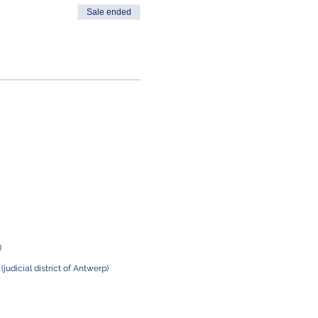
Sale ended
)
m
(judicial district of Antwerp)