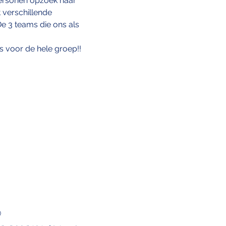
personen opzoek naar 
t verschillende 
De 3 teams die ons als 
s voor de hele groep!!
)