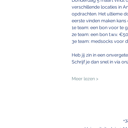
Donderdag 5 maart vindt de
verschillende locaties in An
opdrachten. Het ultieme doe
eerste vinden maken kans op
1e team: een bon voor te 
2e team: een bon t.w.v. €
3e team: medsocks voor de 
Heb jij zin in een onverget
Schrijf je dan snel in via o
Meer lezen >
+3