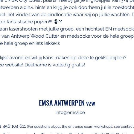
 EMSA City Quest plaats. Hierbij ga je in groepjes van 3-4 
twerpen a.d.h.v. hints en krijg je ook doorheen jullie zoektoch
l: het vinden van de eindlocatie waar wij op jullie wachten. 
 fantastische prijzen!!! 🤩🏅
gaan lasershooten met jullie groep, een hechtset EN medsock
50 van Antwerp Wood Cutter en medsocks voor de hele groep
hele groep en iets lekkers 
elijke avond en wil jij kans maken op deze te gekke prijzen?
nze website! Deelname is volledig gratis!
EMSA ANTWERPEN vzw
info@emsa.be
2 456 104 611
(For questions about
the entrance exam workshops, see contact