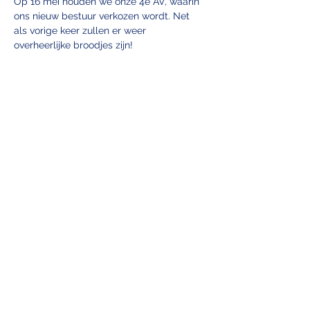
Op 16 mei houden we onze 4e AV, waarin 
ons nieuw bestuur verkozen wordt. Net 
als vorige keer zullen er weer 
overheerlijke broodjes zijn!
EMSA ANTWERPEN vzw
info@emsa.be
+32 456 104 611
(For questions about
the entrance
exam workshops, see contact)
Universiteitsplein 1, Medicine secretary's
office, building S, 1st floor, 2610 Wilrijk
Belgium
(judicial district of Antwerp)
Company registration number 0476.208.632
(not subject to VAT)
BE48
7370 5325 1427
https://www.trooper.be/emsa